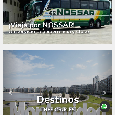
¡Viajá por NOSSAR!
Un servicio de experiencia y clase
Previous
Nex
Destinos
TRES CRUCES