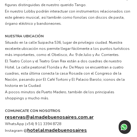
figuras distinguidas de nuestro querido Tango.
En nuestro Lobby podrán interactuar con instrumentos relacionados con
este género musical, así también como fonolas con discos de pasta,
órgano eléctrico y bandoneones.
NUESTRA UBICACIÓN
Situado en la calle Suipacha 536, lugar de privilegio ciudad. Nuestra
excelente ubicación nos permite llegar fácilmente a los puntos turísticos
más importantes, como el Obelisco, Av. 9 de Julio y Av. Corrientes.
El Teatro Colon y el Teatro Gran Rex están a dos cuadras de nuestro
Hotel. La calle peatonal Florida y Av. De Mayo se encuentran a cuatro
cuadras, esta última conecta la casa Rosada con el Congreso de la
Nación, pasando por El Café Tortoni y El Palacio Barolo; iconos de la
historia en la Ciudad.
A pocos minutos de Puerto Madero, también de los principales
shoppings y mucho más.
COMUNICATE CON NOSOTROS
reservas@almadebuenosaires.com.ar
WhatsApp (+54) 9 11 3394 8728
hotelalmadebuenosaires
Instagram @