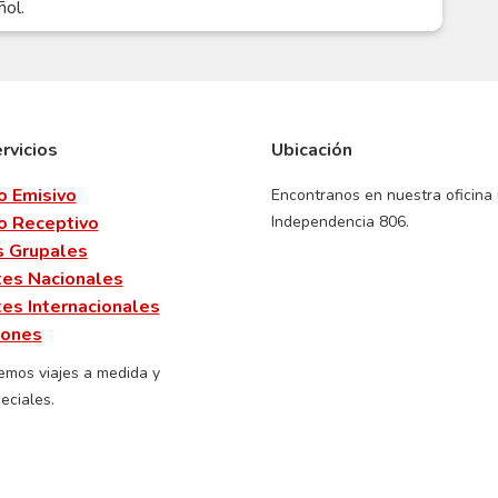
ñol.
rvicios
Ubicación
o Emisivo
Encontranos en nuestra oficina
o Receptivo
Independencia 806.
s Grupales
es Nacionales
es Internacionales
iones
emos viajes a medida y
eciales.