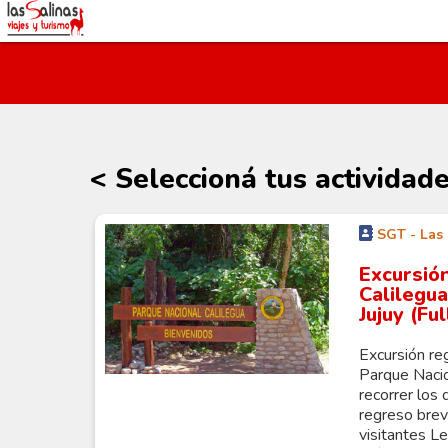
< Seleccioná tus actividad
SGT - Las 
Excursió
Calilegua
Jujuy (Ful
Excursión re
Parque Nacio
recorrer los 
regreso brev
visitantes L