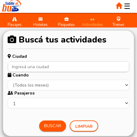
☰
Pasajes
Hoteles
Paquetes
Actividades
Trenes
Buscá tus actividades
Ciudad
Cuando
Pasajeros
BUSCAR
LIMPIAR