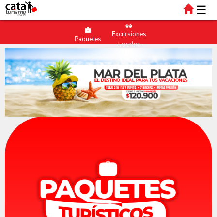
☰
Excursiones
Paquetes
Locales